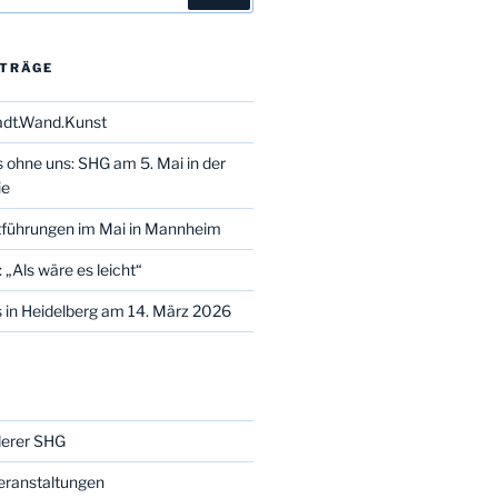
ITRÄGE
adt.Wand.Kunst
s ohne uns: SHG am 5. Mai in der
ie
tführungen im Mai in Mannheim
 „Als wäre es leicht“
 in Heidelberg am 14. März 2026
derer SHG
eranstaltungen