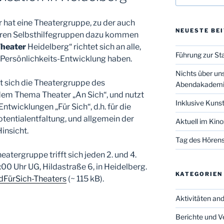
r hat eine Theatergruppe, zu der auch
NEUESTE BE
eren Selbsthilfegruppen dazu kommen
heater
Heidelberg“ richtet sich an alle,
Führung zur St
 Persönlichkeits-Entwicklung haben.
Nichts über un
t sich die Theatergruppe des
Abendakadem
em Thema Theater „An Sich“, und nutzt
Inklusive Kuns
twicklungen „Für Sich“, d.h. für die
otentialentfaltung, und allgemein der
Aktuell im Kino:
insicht.
Tag des Hörens
tergruppe trifft sich jeden 2. und 4.
00 Uhr UG, Hildastraße 6, in Heidelberg.
KATEGORIEN
FürSich-Theaters
(~ 115 kB).
Aktivitäten an
Berichte und V