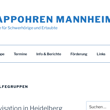
APPOHREN MANNHEI
e für Schwerhörige und Ertaubte
ppe
Termine
Info & Berichte
Förderung
Links
LFEGRUPPEN
Suchen
isation in Heidelberg
nach: