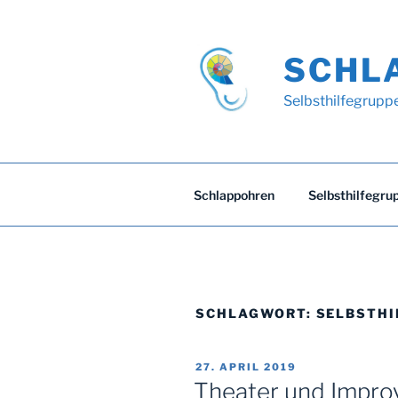
Zum
Inhalt
springen
SCHL
Selbsthilfegrupp
Schlappohren
Selbsthilfegru
SCHLAGWORT:
SELBSTHI
VERÖFFENTLICHT
27. APRIL 2019
AM
Theater und Improv