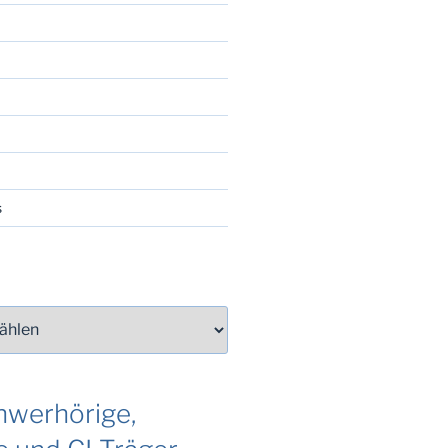
s
werhörige,