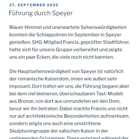
VERÖFFENTLICHT
27. SEPTEMBER 2025
AM
Führung durch Speyer
Blauer Himmel und unerwartete Sehenswürdigkeiten
konnten die Schlappohren im September in Speyer
genießen. SHG-Mitglied Francis, geprüfter Stadtführer,
hatte sich für unsere Gruppe vorbereitet und zeigte
uns ein paar Ecken, die viele noch nicht kannten.
Die Hauptsehenswürdigkeit von Speyer ist natürlich
der romanische Kaiserdom, innen wie außen sehr
imposant. Dort trafen wir uns, die Führung begann aber
bei dem viel kleineren, überschaubaren Tast-Modell
aus Bronze, von dort aus umrundeten wir den Dom,
bevor wir ihn betraten. Dabei machte Francis uns nicht
nur auf architektonische Besonderheiten aufmerksam,
sondern zeigte uns auch eine umstrittene
Skulpturengruppe der salischen Kaiser in der
umliegenden Grünanlage. Diese entstand während der