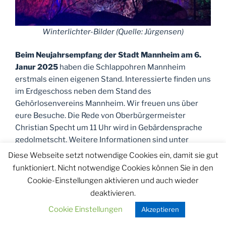
Winterlichter-Bilder (Quelle: Jürgensen)
Beim
Neujahrsempfang der Stadt Mannheim
am 6.
Janur 2025
haben die Schlappohren Mannheim
erstmals einen eigenen Stand. Interessierte finden uns
im Erdgeschoss neben dem Stand des
Gehörlosenvereins Mannheim. Wir freuen uns über
eure Besuche. Die Rede von Oberbürgermeister
Christian Specht um 11 Uhr wird in Gebärdensprache
gedolmetscht. Weitere Informationen sind unter
folgender Seite zu finden:
Neujahrsempfang der Stadt
Diese Webseite setzt notwendige Cookies ein, damit sie gut
Mannheim
funktioniert. Nicht notwendige Cookies können Sie in den
Cookie-Einstellungen aktivieren und auch wieder
Nächstes SHG-Treffen:
7. Januar 2025, 17:30 bis 19:30
deaktivieren.
Uhr im Gesundheitstreffpunkt Mannheim,
Cookie Einstellungen
Akzeptieren
Alphornstraße 2a, 68169 Mannheim