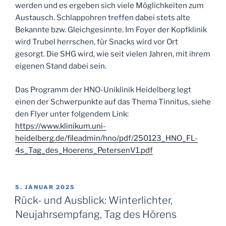
werden und es ergeben sich viele Möglichkeiten zum
Austausch. Schlappohren treffen dabei stets alte
Bekannte bzw. Gleichgesinnte. Im Foyer der Kopfklinik
wird Trubel herrschen, für Snacks wird vor Ort
gesorgt. Die SHG wird, wie seit vielen Jahren, mit ihrem
eigenen Stand dabei sein.
Das Programm der HNO-Uniklinik Heidelberg legt
einen der Schwerpunkte auf das Thema Tinnitus, siehe
den Flyer unter folgendem Link:
https://www.klinikum.uni-
heidelberg.de/fileadmin/hno/pdf/250123_HNO_FL-
4s_Tag_des_Hoerens_PetersenV1.pdf
VERÖFFENTLICHT
5. JANUAR 2025
AM
Rück- und Ausblick: Winterlichter,
Neujahrsempfang, Tag des Hörens