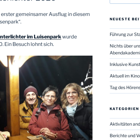
 erster gemeinsamer Ausflug in diesem
NEUESTE BE
isenpark“.
Führung zur St
nterlichter
im Luisenpark
wurde
. Ein Besuch lohnt sich.
Nichts über un
Abendakadem
Inklusive Kuns
Aktuell im Kino:
Tag des Hörens
KATEGORIEN
Aktivitäten an
Berichte und V