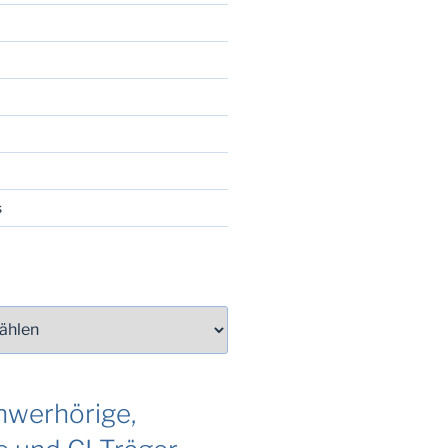
s
werhörige,