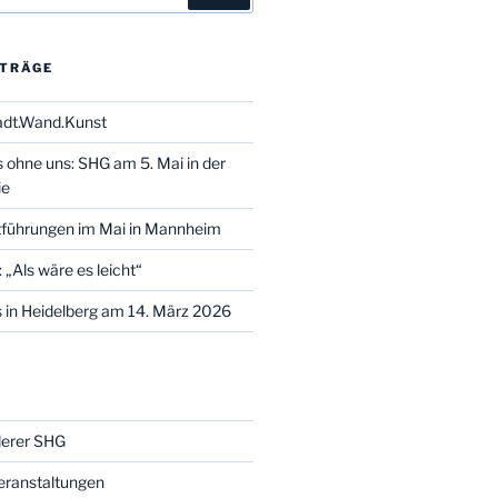
ITRÄGE
adt.Wand.Kunst
s ohne uns: SHG am 5. Mai in der
ie
tführungen im Mai in Mannheim
 „Als wäre es leicht“
 in Heidelberg am 14. März 2026
derer SHG
eranstaltungen