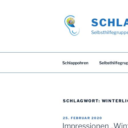
Zum
Inhalt
springen
SCHL
Selbsthilfegrupp
Schlappohren
Selbsthilfegru
SCHLAGWORT:
WINTERLI
VERÖFFENTLICHT
25. FEBRUAR 2020
AM
Impressionen „Wint