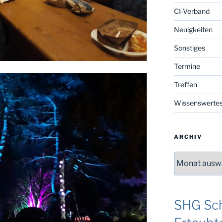
CI-Verband
Neuigkeiten
Sonstiges
Termine
Treffen
Wissenswerte
ARCHIV
Archiv
SHG Sch