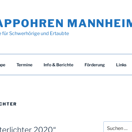
APPOHREN MANNHEI
e für Schwerhörige und Ertaubte
ppe
Termine
Info & Berichte
Förderung
Links
CHTER
Suchen
erlichter 2020“
nach: