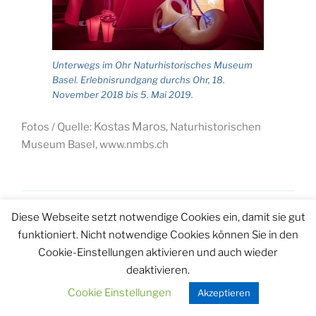
Unterwegs im Ohr Naturhistorisches Museum
Basel. Erlebnisrundgang durchs Ohr, 18.
November 2018 bis 5. Mai 2019.
Kostas Maros
Fotos / Quelle:
, Naturhistorischen
Museum Basel, www.nmbs.ch
Diese Webseite setzt notwendige Cookies ein, damit sie gut
Seitennummerierung
Vorherige
Näch
Seite
4
funktioniert. Nicht notwendige Cookies können Sie in den
Seite
Seit
der
Cookie-Einstellungen aktivieren und auch wieder
Beiträge
deaktivieren.
Suchen
Cookie Einstellungen
Akzeptieren
Suche
nach: