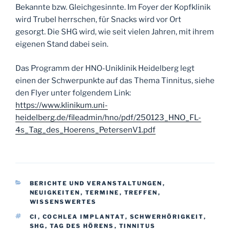
Bekannte bzw. Gleichgesinnte. Im Foyer der Kopfklinik
wird Trubel herrschen, für Snacks wird vor Ort
gesorgt. Die SHG wird, wie seit vielen Jahren, mit ihrem
eigenen Stand dabei sein.
Das Programm der HNO-Uniklinik Heidelberg legt
einen der Schwerpunkte auf das Thema Tinnitus, siehe
den Flyer unter folgendem Link:
https://www.klinikum.uni-
heidelberg.de/fileadmin/hno/pdf/250123_HNO_FL-
4s_Tag_des_Hoerens_PetersenV1.pdf
KATEGORIEN
BERICHTE UND VERANSTALTUNGEN
,
NEUIGKEITEN
,
TERMINE
,
TREFFEN
,
WISSENSWERTES
SCHLAGWÖRTER
CI
,
COCHLEA IMPLANTAT
,
SCHWERHÖRIGKEIT
,
SHG
,
TAG DES HÖRENS
,
TINNITUS