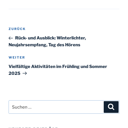
Beitragsnavigation
Vorheriger
ZURÜCK
Beitrag
Rück- und Ausblick: Winterlichter,
Neujahrsempfang, Tag des Hörens
Nächster
WEITER
Beitrag
Vielfältige Aktivitäten im Frühling und Sommer
2025
Suchen
Suche
nach: