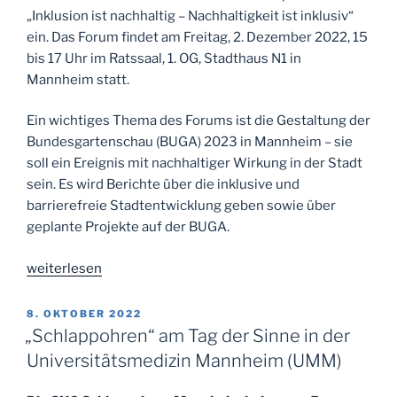
„Inklusion ist nachhaltig – Nachhaltigkeit ist inklusiv“
ein. Das Forum findet am Freitag, 2. Dezember 2022, 15
bis 17 Uhr im Ratssaal, 1. OG, Stadthaus N1 in
Mannheim statt.
Ein wichtiges Thema des Forums ist die Gestaltung der
Bundesgartenschau (BUGA) 2023 in Mannheim – sie
soll ein Ereignis mit nachhaltiger Wirkung in der Stadt
sein. Es wird Berichte über die inklusive und
barrierefreie Stadtentwicklung geben sowie über
geplante Projekte auf der BUGA.
„Mannheimer
weiterlesen
Forum
Inklusion
VERÖFFENTLICHT
8. OKTOBER 2022
AM
und
„Schlappohren“ am Tag der Sinne in der
Barrierefreiheit
Universitätsmedizin Mannheim (UMM)
in
Präsenz