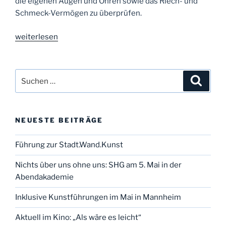
die eigenen Augen und Ohren sowie das Riech- und
Schmeck-Vermögen zu überprüfen.
„„Schlappohren“
weiterlesen
am
Tag
der
Suchen
Suche
Sinne
nach:
in
der
NEUESTE BEITRÄGE
Universitätsmedizin
Mannheim
Führung zur Stadt.Wand.Kunst
(UMM)“
Nichts über uns ohne uns: SHG am 5. Mai in der
Abendakademie
Inklusive Kunstführungen im Mai in Mannheim
Aktuell im Kino: „Als wäre es leicht“